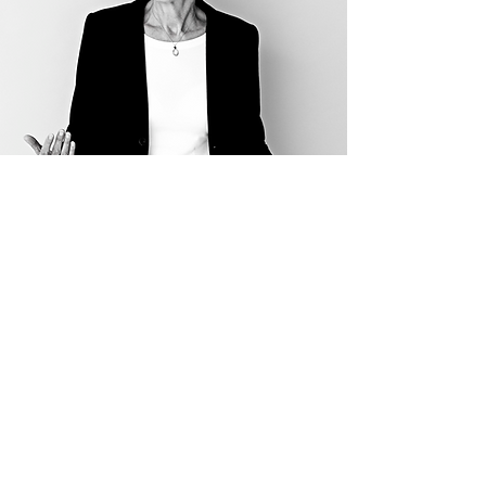
Mein Ansatz
Beratung wird angefragt, wenn man
feststellt, dass die Arbeit ins Stocken gerät
und das Arbeitsklima infolge deutlich
leidet oder wenn als sinnvoll erachtete
Veränderungen sich nicht umsetzen lassen.